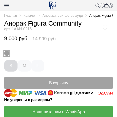
Главная
Каталог
Анораки, свитшоты, худи
Анорак Figura C
Анорак Figura Community
арт. 1AAN-0215
9 000 руб.
14 999 руб.
S
M
L
В корзину
Не уверены с размером?
Напишите нам в WhatsApp