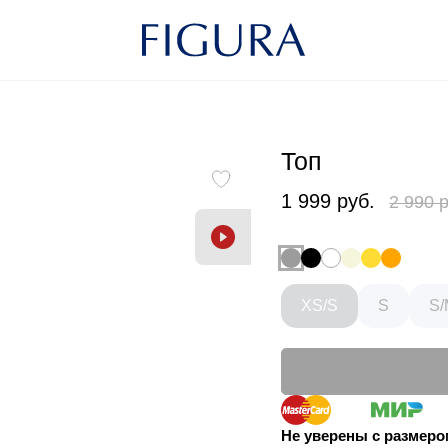
Топ
1 999 руб.
2 990 
XS/S
S
S
Не уверены с размер