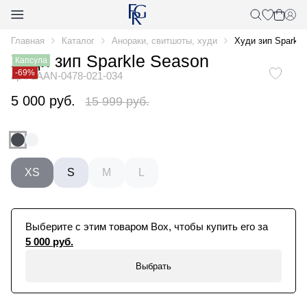
Главная
Каталог
Анораки, свитшоты, худи
Худи зип Sparkle
Худи зип Sparkle Season
Капсула
-69%
арт. 1AAN-0478-021-034
5 000 руб.
15 999 руб.
XS
S
M
L
Выберите с этим товаром Box, чтобы купить его за
5 000 руб.
Выбрать