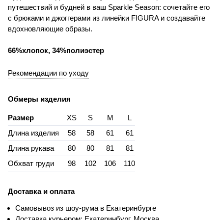
путешествий и будней в ваш Sparkle Season: сочетайте его
с брюками и джоггерами из линейки FIGURA и создавайте
вдохновляющие образы.
66%хлопок, 34%полиэстер
Рекомендации по уходу
Обмеры изделия
Размер
XS
S
M
L
Длина изделия
58
58
61
61
Длина рукава
80
80
81
81
Обхват груди
98
102
106
110
Доставка и оплата
Самовывоз из шоу-рума в Екатеринбурге
Доставка курьером: Екатеринбург, Москва