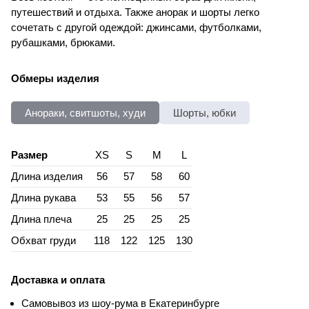
путешествий и отдыха. Также анорак и шорты легко
сочетать с другой одеждой: джинсами, футболками,
рубашками, брюками.
Обмеры изделия
Анораки, свитшоты, худи
Шорты, юбки
Размер
XS
S
M
L
Длина изделия
56
57
58
60
Длина рукава
53
55
56
57
Длина плеча
25
25
25
25
Обхват груди
118
122
125
130
Доставка и оплата
Самовывоз из шоу-рума в Екатеринбурге