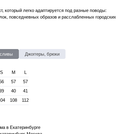
т, который легко адаптируется под разные поводы:
улок, повседневных образов и расслабленных городских
гсливы
Джоггеры, брюки
S
M
L
56
57
57
39
40
41
104
108
112
ма в Екатеринбурге
катеринбург, Москва