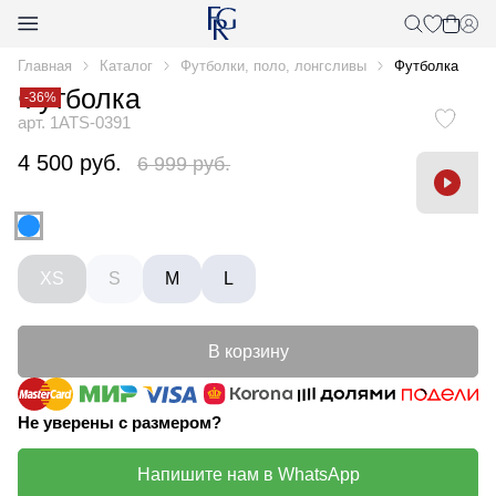
Главная
Каталог
Футболки, поло, лонгсливы
Футболка
Футболка
-36%
арт. 1ATS-0391
4 500 руб.
6 999 руб.
XS
S
M
L
В корзину
Не уверены с размером?
Напишите нам в WhatsApp