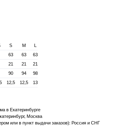
S
S
M
L
3
63
63
63
1
21
21
21
8
90
94
98
5
12,5
12,5
13
ма в Екатеринбурге
катеринбург, Москва
ром или в пункт выдачи заказов): Россия и СНГ