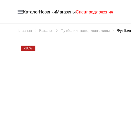
Каталог
Новинки
Магазины
Спецпредложения
Главная
Каталог
Футболки, поло, лонгсливы
Футбол
-36%