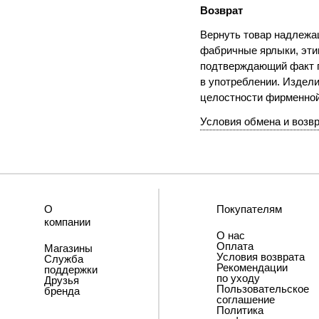
Возврат
Вернуть товар надлежащ
фабричные ярлыки, этик
подтверждающий факт п
в употреблении. Издели
целостности фирменно
Условия обмена и возв
О
Покупателям
компании
О нас
Оплата
Магазины
Условия возврата
Служба
Рекомендации
поддержки
по уходу
Друзья
Пользовательское
бренда
соглашение
Политика