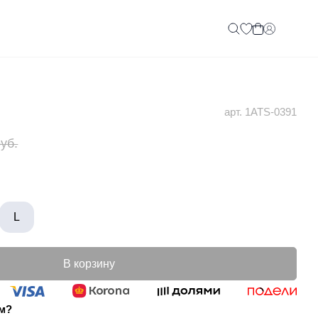
арт. 1ATS-0391
руб.
L
В корзину
ом?