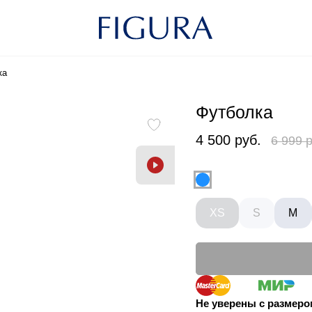
ка
Футболка
4 500 руб.
6 999 
XS
S
M
Не уверены с размер