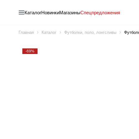
Каталог
Новинки
Магазины
Спецпредложения
Главная
Каталог
Футболки, поло, лонгсливы
Футболк
-69%