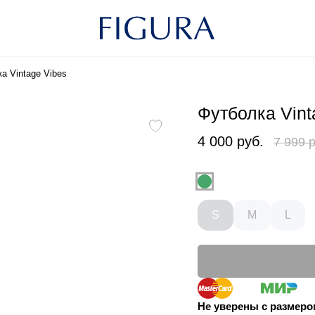
а Vintage Vibes
Футболка Vint
4 000 руб.
7 999 
S
M
L
Не уверены с размер