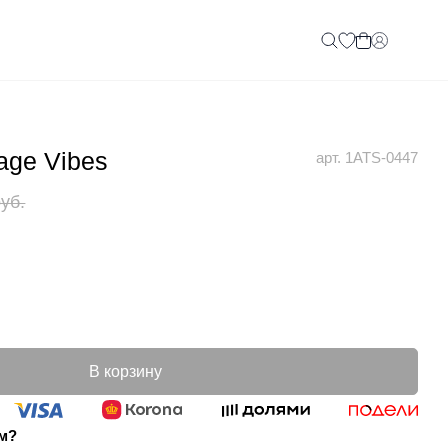
age Vibes
арт. 1ATS-0447
руб.
В корзину
ом?