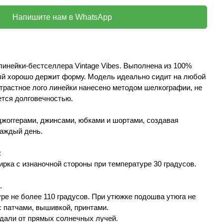
Напишите нам в WhatsApp
линейки-бестселлера Vintage Vibes. Выполнена из 100%
рый хорошо держит форму. Модель идеально сидит на любой
трастное лого линейки нанесено методом шелкографии, не
ется долговечностью.
джоггерами, джинсами, юбками и шортами, создавая
аждый день.
:
ирка с изнаночной стороны при температуре 30 градусов.
.
уре не более 110 градусов. При утюжке подошва утюга не
 патчами, вышивкой, принтами.
вдали от прямых солнечных лучей.