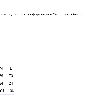
дней, подробная иинформация в "Условиях обмена
M
L
69
70
24
24
104
106