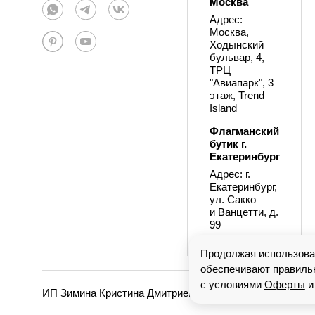
Москва
Адрес:
Москва,
Ходынский
бульвар, 4,
ТРЦ
"Авиапарк", 3
этаж, Trend
Island
Флагманский
бутик г.
Екатеринбург
Адрес: г.
Екатеринбург,
ул. Сакко
и Ванцетти, д.
99
Продолжая использоват
обеспечивают правильн
с условиями
Оферты
ИП Зимина Кристина Дмитриевна, ОГРНИП 31866580023361