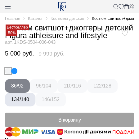
Главная
Каталог
Костюмы детские
Костюм свитшот+джоггеры 
Костюм свитшот+джоггеры детский
Бестселлер
-50%
Figura athleisure and lifestyle
арт. 1KDS-0504-006-043
5 000 руб.
9 999 руб.
86/92
96/104
110/116
122/128
134/140
146/152
В корзину