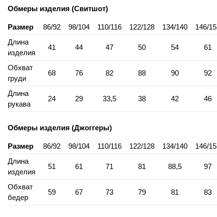
Обмеры изделия (Свитшот)
Размер
86/92
98/104
110/116
122/128
134/140
146/15
Длина
41
44
47
50
54
61
изделия
Обхват
68
76
82
88
90
92
груди
Длина
24
29
33,5
38
42
46
рукава
Обмеры изделия (Джоггеры)
Размер
86/92
98/104
110/116
122/128
134/140
146/15
Длина
51
61
71
81
88,5
97
изделия
Обхват
59
67
73
79
81
83
бедер