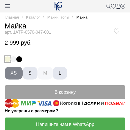
Главная
Каталог
Майки, топы
Майка
Майка
арт. 1ATP-0570-047-001
2 999 руб.
XS
S
M
L
В корзину
Не уверены с размером?
Напишите нам в WhatsApp