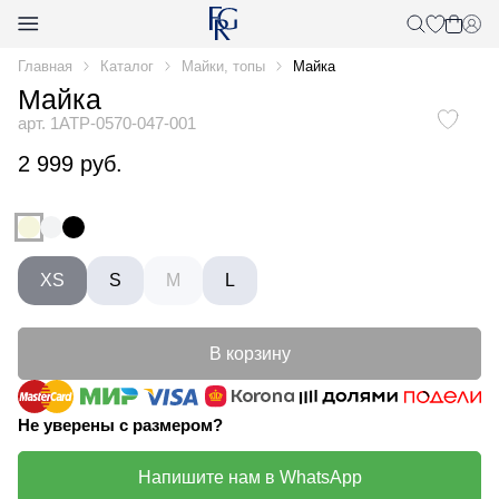
Главная
Каталог
Майки, топы
Майка
Майка
арт. 1ATP-0570-047-001
2 999 руб.
XS
S
M
L
В корзину
Не уверены с размером?
Напишите нам в WhatsApp