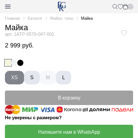
Главная
Каталог
Майки, топы
Майка
Майка
арт. 1ATP-0570-047-001
2 999 руб.
XS
S
M
L
В корзину
Не уверены с размером?
Напишите нам в WhatsApp