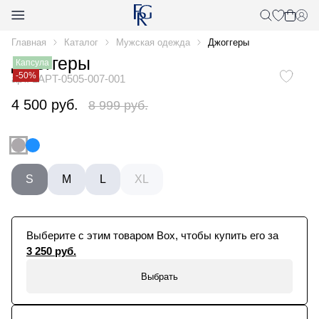
Главная
Каталог
Мужская одежда
Джоггеры
Джоггеры
Капсула
-50%
арт. 1APT-0505-007-001
4 500 руб.
8 999 руб.
S
M
L
XL
Выберите с этим товаром Box, чтобы купить его за
3 250 руб.
Выбрать