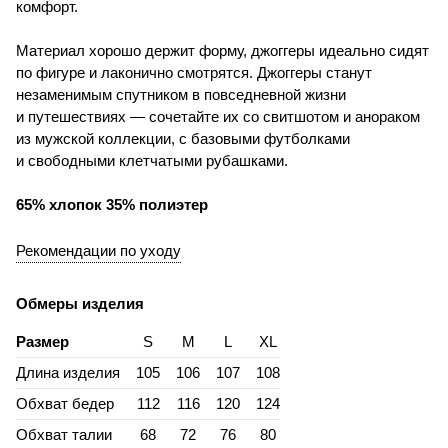
комфорт.
Материал хорошо держит форму, джоггеры идеально сидят
по фигуре и лаконично смотрятся. Джоггеры станут
незаменимым спутником в повседневной жизни
и путешествиях — сочетайте их со свитшотом и анораком
из мужской коллекции, с базовыми футболками
и свободными клетчатыми рубашками.
65% хлопок 35% полиэтер
Рекомендации по уходу
Обмеры изделия
Размер
S
M
L
XL
Длина изделия
105
106
107
108
Обхват бедер
112
116
120
124
Обхват талии
68
72
76
80