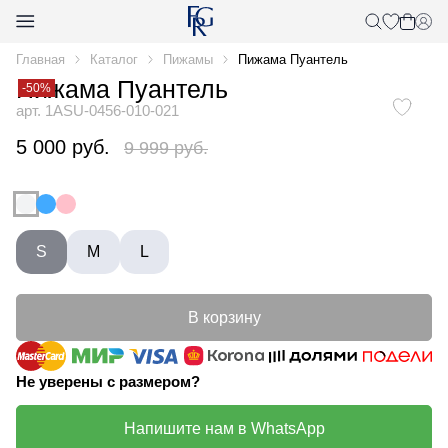
Главная
Каталог
Пижамы
Пижама Пуантель
Пижама Пуантель
-50%
арт. 1ASU-0456-010-021
5 000 руб.
9 999 руб.
S
M
L
В корзину
Не уверены с размером?
Напишите нам в WhatsApp