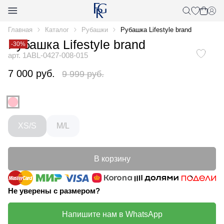
Главная
Каталог
Рубашки
Рубашка Lifestyle brand
Рубашка Lifestyle brand
-30%
арт. 1ABL-0427-008-015
7 000 руб.
9 999 руб.
XS/S
M/L
В корзину
Не уверены с размером?
Напишите нам в WhatsApp