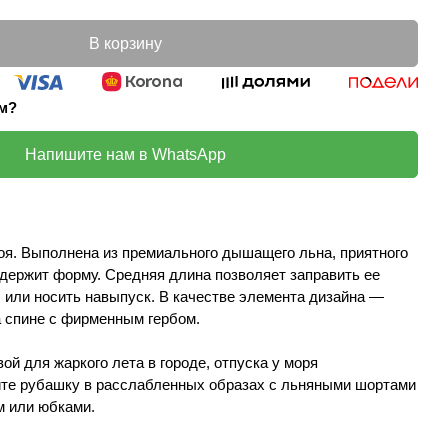
В корзину
ом?
Напишите нам в WhatsApp
оя. Выполнена из премиального дышащего льна, приятного
 держит форму. Средняя длина позволяет заправить ее
ел или носить навыпуск. В качестве элемента дизайна —
а спине с фирменным гербом.
ой для жаркого лета в городе, отпуска у моря
йте рубашку в расслабленных образах с льняными шортами
м или юбками.