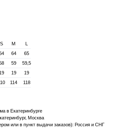
S
M
L
64
64
65
58
59
59,5
19
19
19
110
114
118
ма в Екатеринбурге
катеринбург, Москва
ром или в пункт выдачи заказов): Россия и СНГ