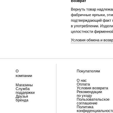
Возврат
Вернуть товар надлежащ
фабричные ярлыки, этик
подтверждающий факт п
в употреблении. Издели
целостности фирменно
Условия обмена и возв
О
Покупателям
компании
О нас
Оплата
Магазины
Условия возврата
Служба
Рекомендации
поддержки
по уходу
Друзья
Пользовательское
бренда
соглашение
Политика
конфиденциальност