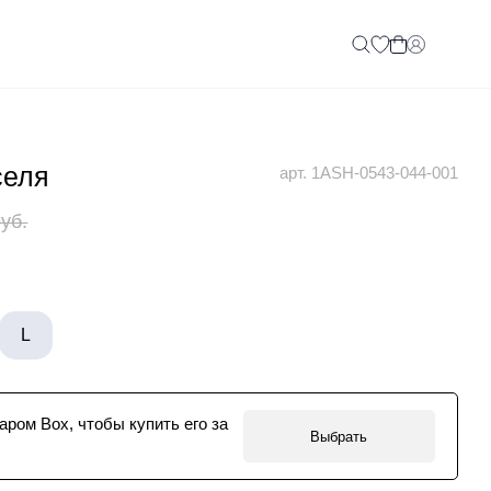
селя
арт. 1ASH-0543-044-001
руб.
L
аром Box, чтобы купить его за
Выбрать