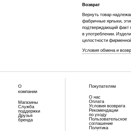
Возврат
Вернуть товар надлежащ
фабричные ярлыки, этик
подтверждающий факт п
в употреблении. Издели
целостности фирменно
Условия обмена и возв
О
Покупателям
компании
О нас
Оплата
Магазины
Условия возврата
Служба
Рекомендации
поддержки
по уходу
Друзья
Пользовательское
бренда
соглашение
Политика