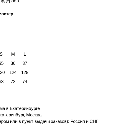
гардероба.
иэстер
S
M
L
35
36
37
120
124
128
68
72
74
ма в Екатеринбурге
катеринбург, Москва
ром или в пункт выдачи заказов): Россия и СНГ