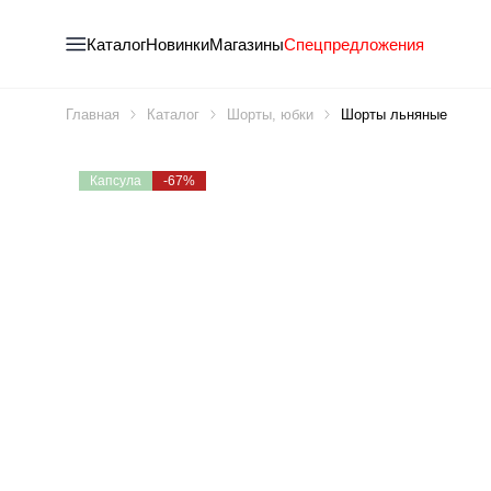
Каталог
Новинки
Магазины
Спецпредложения
Главная
Каталог
Шорты, юбки
Шорты льняные
Капсула
-67%