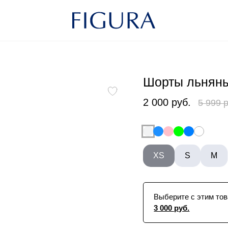
Шорты льнян
2 000 руб.
5 999 
XS
S
M
Выберите с этим тов
3 000 руб.