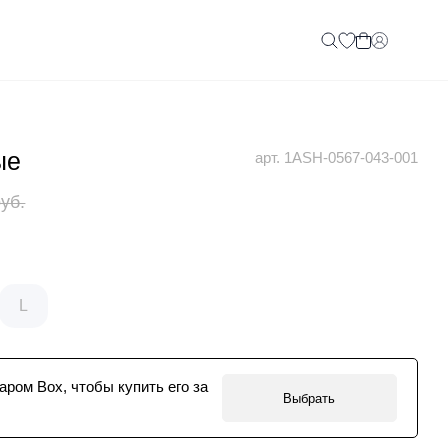
ые
арт. 1ASH-0567-043-001
руб.
L
аром Box, чтобы купить его за
Выбрать