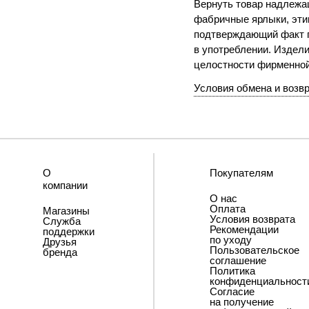
Вернуть товар надлежащ
фабричные ярлыки, этик
подтверждающий факт п
в употреблении. Издели
целостности фирменно
Условия обмена и возв
О
Покупателям
компании
О нас
Оплата
Магазины
Условия возврата
Служба
Рекомендации
поддержки
по уходу
Друзья
Пользовательское
бренда
соглашение
Политика
конфиденциальност
Согласие
на получение