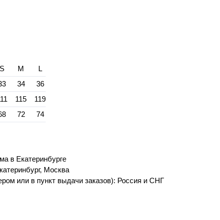
S
M
L
33
34
36
111
115
119
68
72
74
ма в Екатеринбурге
катеринбург, Москва
ром или в пункт выдачи заказов): Россия и СНГ