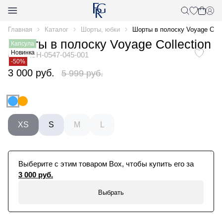
Главная
Каталог
Шорты, юбки
Шорты в полоску Voyage Colle
Шорты в полоску Voyage Collection
Капсула
Новинка
арт. 1ASH-0547-045-001
-50%
3 000 руб.
5 999 руб.
XS
S
M
L
Выберите с этим товаром Box, чтобы купить его за
3 000 руб.
Выбрать