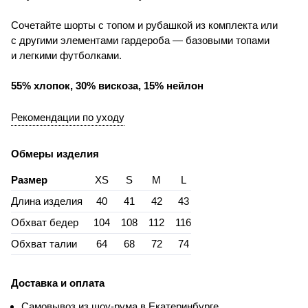
Сочетайте шорты с топом и рубашкой из комплекта или
с другими элементами гардероба — базовыми топами
и легкими футболками.
55% хлопок, 30% вискоза, 15% нейлон
Рекомендации по уходу
Обмеры изделия
Размер
XS
S
M
L
Длина изделия
40
41
42
43
Обхват бедер
104
108
112
116
Обхват талии
64
68
72
74
Доставка и оплата
Самовывоз из шоу-рума в Екатеринбурге