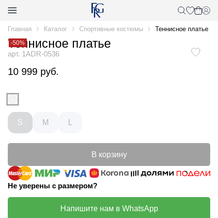
Главная
Каталог
Спортивные костюмы
Теннисное платье
Теннисное платье
-50%
арт. 1ADR-0536
10 999 руб.
S
M
L
В корзину
Не уверены с размером?
Напишите нам в WhatsApp