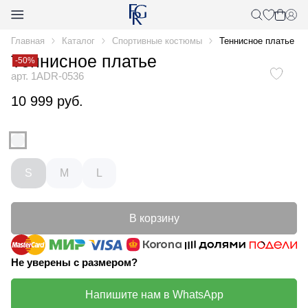
Главная
Каталог
Спортивные костюмы
Теннисное платье
Теннисное платье
-50%
арт. 1ADR-0536
10 999 руб.
S
M
L
В корзину
Не уверены с размером?
Напишите нам в WhatsApp