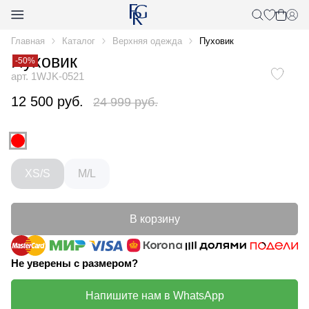
Главная
Каталог
Верхняя одежда
Пуховик
Пуховик
-50%
арт. 1WJK-0521
12 500 руб.
24 999 руб.
XS/S
M/L
В корзину
Не уверены с размером?
Напишите нам в WhatsApp